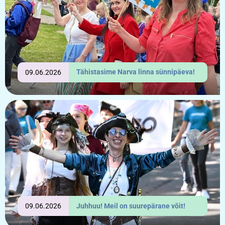
Tähistasime Narva linna sünnipäeva!
09.06.2026
Juhhuu! Meil on suurepärane võit!
09.06.2026