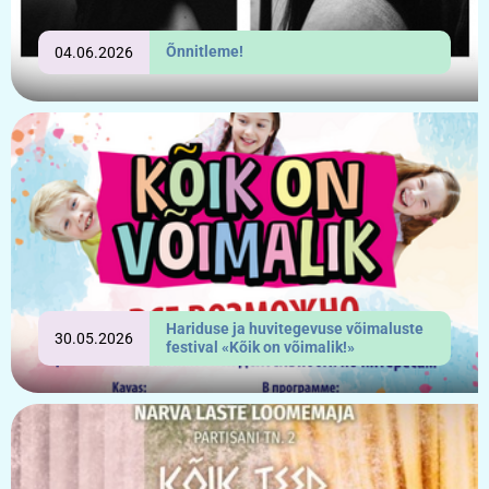
Õnnitleme!
04.06.2026
Hariduse ja huvitegevuse võimaluste
30.05.2026
festival «Kõik on võimalik!»