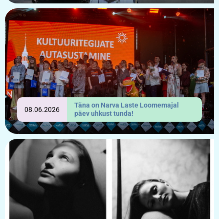
Täna on Narva Laste Loomemajal
08.06.2026
päev uhkust tunda!